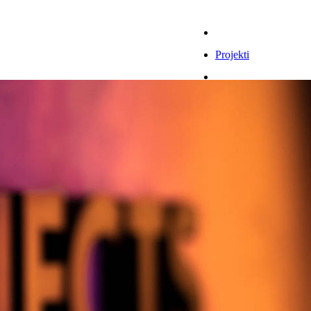
Pakalpojumi
Projekti
IT risinājumi
Prakse
Sadarbība