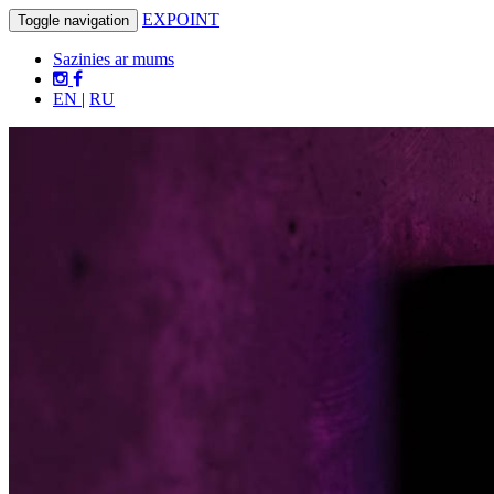
EXPOINT
Toggle navigation
Sazinies ar mums
EN
|
RU